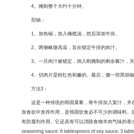
4。腌制整个大约十分钟。
煎锅：
1。加热锅，加入橄榄油，然后添加牛排。
2。两侧略微高温，旨在锁定牛排的肉汁。
3。一旦肉汁被锁定，倒入刚腌制的剩余酱汁，
4。切肉片是粉红色和嫩的。最后，撒一些黑胡
方法3：
这是一种传统的韩国菜肴，将牛排加入梨汁，并在
加食欲中发挥作用，是韩国饮食必不可少的调味料。
有防腐剂作用。它还具有可以消除食物羊肉气味的香水。 Ingredients:
seasoning sauce: 6 tablespoons of soy sauce, 3 tabl