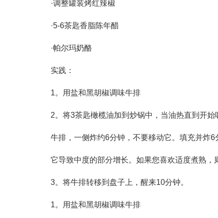
·调整罐装烤红辣椒
·5-6茶匙香脂陈年醋
·帕尔玛奶酪
实践：
1。用盐和黑胡椒调味牛排
2。将3茶匙橄榄油加到炒锅中，当油热直到开始
牛排，一侧炸约6分钟，不要移动它。填充并炸6
它导致中度的部分增长。如果您喜欢适度煮熟，则
3。将牛排转移到盘子上，醒来10分钟。
1。用盐和黑胡椒调味牛排