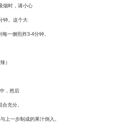
吸烟时，请小心
分钟。这个大
每一侧煎炸3-4分钟。
不辣）
碗中，然后
混合充分。
其与上一步制成的果汁倒入。