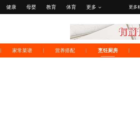
健康
母婴
教育
体育
更多
更多
家常菜谱
营养搭配
烹饪厨房