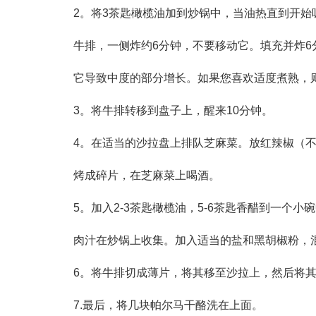
2。将3茶匙橄榄油加到炒锅中，当油热直到开始
牛排，一侧炸约6分钟，不要移动它。填充并炸6
它导致中度的部分增长。如果您喜欢适度煮熟，则
3。将牛排转移到盘子上，醒来10分钟。
4。在适当的沙拉盘上排队芝麻菜。放红辣椒（
烤成碎片，在芝麻菜上喝酒。
5。加入2-3茶匙橄榄油，5-6茶匙香醋到一个小
肉汁在炒锅上收集。加入适当的盐和黑胡椒粉，
6。将牛排切成薄片，将其移至沙拉上，然后将
7.最后，将几块帕尔马干酪洗在上面。