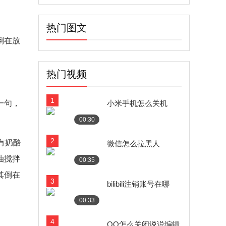
热门图文
倒在放
热门视频
1
一句，
小米手机怎么关机
00:30
2
有奶酪
微信怎么拉黑人
油搅拌
00:35
其倒在
3
bilibili注销账号在哪
00:33
4
QQ怎么关闭说说编辑