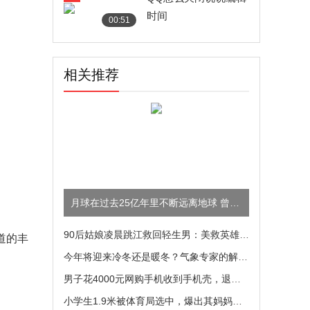
时间
00:51
相关推荐
月球在过去25亿年里不断远离地球 曾经是否还在一起过？
90后姑娘凌晨跳江救回轻生男：美救英雄，女孩好样的
道的丰
今年将迎来冷冬还是暖冬？气象专家的解答来了
男子花4000元网购手机收到手机壳，退货还要再付398元
小学生1.9米被体育局选中，爆出其妈妈身高网友不淡定了