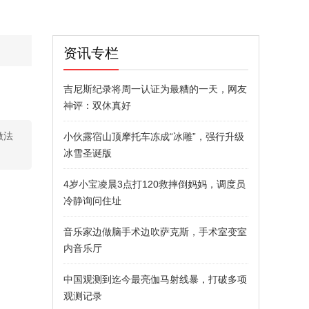
资讯专栏
吉尼斯纪录将周一认证为最糟的一天，网友
神评：双休真好
做法
小伙露宿山顶摩托车冻成“冰雕”，强行升级
冰雪圣诞版
4岁小宝凌晨3点打120救摔倒妈妈，调度员
冷静询问住址
音乐家边做脑手术边吹萨克斯，手术室变室
内音乐厅
中国观测到迄今最亮伽马射线暴，打破多项
观测记录