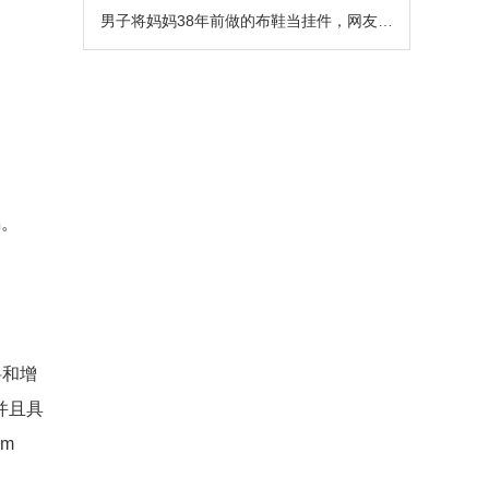
男子将妈妈38年前做的布鞋当挂件，网友热评：绷不住了
锅。
料和增
并且具
um