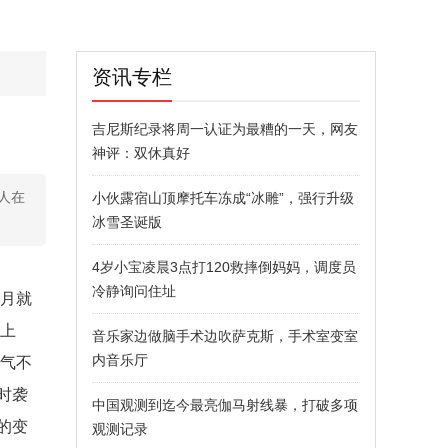
资讯专栏
吉尼斯纪录将周一认证为最糟的一天，网友
神评：双休真好
人在
小伙露宿山顶摩托车冻成“冰雕”，强行升级
冰雪圣诞版
4岁小宝凌晨3点打120救摔倒妈妈，调度员
冷静询问住址
日月就
升上
音乐家边做脑手术边吹萨克斯，手术室变室
内音乐厅
怨气不
时袭
中国观测到迄今最亮伽马射线暴，打破多项
的变
观测记录