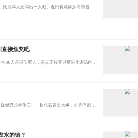
在河南信阳息县第八小学一名12岁小学女生，身高竟达1.9米，比成年人还高出一大截。近日有媒体从河南省体育局了解到，这名小学生已被选拔至该省球类中心练习排球。该名学生名叫涂学玲，今年仅有12岁，读小学六年级。此外，涂学玲还有一个姐姐叫涂学慧，14岁，在读初一，身高也已经达到1.86米。
训直接颁奖吧
近日，在浙江杭州的一所大学班级中，大一新生一共46人，其中38人是退伍军人，是真正接受过军事化训练的人，他们面对学生的军训，简直是小菜一碟，完全不在话下。因为是志同道合的同一批人，所以他们拍了视频自报家门，并说着“退伍不褪色，扬帆再起航”的口号。很多网友调侃道：这次军训，紧张的可能是教官。
近日，在江西九江市武宁县罗坪镇关山村渡溪一工地挖出三枚疑似恐龙蛋化石。一枚化石露出大半，外壳有部分损破脱落，另两枚部分露出，保存完好，三枚蛋边还有数个印模，但现场未发现脱落的蛋化石。经多位化石专家研究，初步判断在江西武宁发现的恐龙蛋化石埋藏年代为晚白垩世，距今约7000万年。
发水的错？