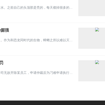
近日，一位男子在网上发视频表示，自己有六个半月没用洗发水。之前自己的头顶那是秃的，每天都掉很多的头发。所以他觉得，会不会是洗发水的问题。于是他就坚持每天洗头发的时候，不用洗发水。结果他发现，自己越不用洗发水，头发反而长得越茂密。到现在，他的头发都长回来了，已经不再秃顶。
的倔强
当你看到一只蟑螂时，可能在某个阴暗角落已经多得挤不下了。作为和恐龙同时代的生物，蟑螂之所以难以灭绝，除了生命力顽强之外，蟑螂的繁衍能力还特别惊人，不仅不挑食而且还特别能扛饿，更进化出了抗毒性，一般的杀毒剂都奈何不了它。网友热评：我妈说蟑螂本来是原住民，是我后天搬进了他们的家，我才是入侵生物。
罚
最近，长沙开福区法院审理一起劳动仲裁案件，事情起因是公司无故开除某员工，申请仲裁后为刁难申请执行人，这家公司竟将应支付的1万元案款兑换成百余斤重的硬币。9月22日，长沙市开福区人民法院执行干警来到这家健康管理公司，就其蓄意兑换硬币以支付案款的行为予以惩处，对该公司法定代表人王某某罚款5000元。