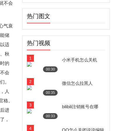
就不会
热门图文
心气衰
不能储
热门视频
，以适
生、秋
1
小米手机怎么关机
四时的
00:30
就不会
2
它们。
微信怎么拉黑人
了，人
00:35
官格。
3
bilibili注销账号在哪
生后进
00:33
生了，
4
QQ怎么关闭说说编辑