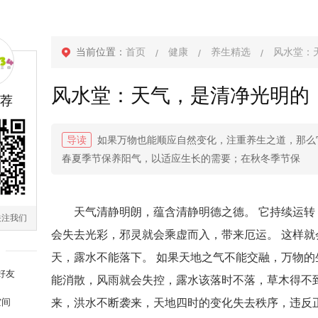
当前位置：
首页
健康
养生精选
风水堂：
风水堂：天气，是清净光明的
荐
导读
如果万物也能顺应自然变化，注重养生之道，那么
春夏季节保养阳气，以适应生长的需要；在秋冬季节保
天气清静明朗，蕴含清静明德之德。 它持续运转
关注我们
会失去光彩，邪灵就会乘虚而入，带来厄运。 这样就
天，露水不能落下。 如果天地之气不能交融，万物的
好友
能消散，风雨就会失控，露水该落时不落，草木得不
空间
来，洪水不断袭来，天地四时的变化失去秩序，违反