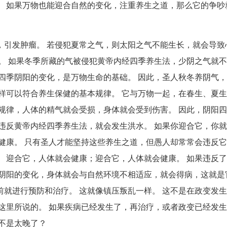
。 如果万物也能迎合自然的变化，注重养生之道，那么它的争吵
，引发肿瘤。 若侵犯夏常之气，则太阳之气不能生长，就会导致
。 如果冬季所藏的气被侵犯黄帝内经四季养生法，少阴之气就
四季阴阳的变化，是万物生命的基础。 因此，圣人秋冬养阴气
样可以符合养生保健的基本规律。 它与万物一起，在春生、夏
规律，人体的精气就会受损，身体就会受到伤害。 因此，阴阳
违反黄帝内经四季养生法，就会发生洪水。 如果你迎合它，你
健康。 只有圣人才能坚持这些养生之道，但愚人却常常会违反
 迎合它，人体就会健康；迎合它，人体就会健康。 如果违反
时阴阳的变化，身体就会与自然环境不相适应，就会得病，这就是
就进行预防和治疗。 这就像镇压叛乱一样。 这不是在政变发
这里所说的。 如果疾病已经发生了，再治疗，或者政变已经发
不是太晚了？