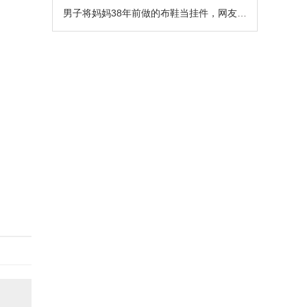
男子将妈妈38年前做的布鞋当挂件，网友热评：绷不住了