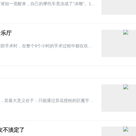
四川甘孜一小伙骑行上山，本想拍摄日照金山的绝美照片，可谁知一觉醒来，自己的摩托车竟冻成了“冰雕”。10月18日，当事人董先生说，后来自己将车打着半小时，待霜渐渐化了，才骑行下山。
音乐厅
手术室竟然变室内音乐厅！意大利一位音乐家在接受复杂的脑部手术时，在整个9个小时的手术过程中都在吹奏萨克斯风。罗马派地亚国际医院的团队为这名35岁的男子做了手术，目的是为了切除他的脑瘤。医院在一份新闻稿中说，这名患者接受了“清醒手术”，这样医生可以确保他们不会损害他的神经功能。
2022年7月，国家植物园（北园）实现了首次巨魔芋群体开花，其最大意义在于：只能通过异花授粉的巨魔芋，在群体开花的情况下，个体之间就能互相进行授粉了。而今年从群体开花中的单株采集花粉，并依次进行授粉，花开后果实顺利膨大、着色，工作人员8月对果实进行解剖，发现了明显的胚。
友不淡定了