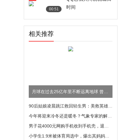
时间
00:51
相关推荐
月球在过去25亿年里不断远离地球 曾经是否还在一起过？
90后姑娘凌晨跳江救回轻生男：美救英雄，女孩好样的
今年将迎来冷冬还是暖冬？气象专家的解答来了
男子花4000元网购手机收到手机壳，退货还要再付398元
小学生1.9米被体育局选中，爆出其妈妈身高网友不淡定了